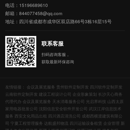
电话：15196689610
邮箱：844077458@qq.com
地址：四川省成都市成华区双店路66号3栋16层15号
联系客服
扫码咨询客服，
获取最新环保咨询
友情链接：
会议及展览服务
贵州软件定制开发
四川软件定制开发
云南软件定制开发
建设工程设计公司
企业形象策划
长沙天心商务
代理代办
会议及展览服务
天水消毒服务公司
光启界科技
山西太原
家用电器批发公司
沈阳信息安全软件开发公司
武汉江岸信息技术
服务
西安文化用品出租
四川酒店清洗公司
成都西横渡建筑有限公
司
宁夏工程管理服务
达航盛邦物流
四川运输设备租赁
企业管理
新