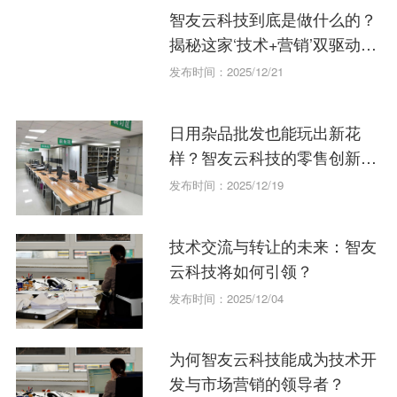
智友云科技到底是做什么的？
揭秘这家‘技术+营销’双驱动的
创新公司。
发布时间：2025/12/21
日用杂品批发也能玩出新花
样？智友云科技的零售创新之
道
发布时间：2025/12/19
技术交流与转让的未来：智友
云科技将如何引领？
发布时间：2025/12/04
为何智友云科技能成为技术开
发与市场营销的领导者？