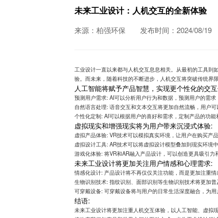
未来工业设计：人机交互的全新体验
来源：柏强环保
发布时间：2024/08/19
工业设计一直以来都与人机交互息息相关。从最初的工具到
验。而未来，随着科技的不断进步，人机交互将突破传统界
人工智能将赋予产品智慧，实现更个性化的交互
预测用户需求: AI可以分析用户行为和数据，预测用户的需
自然语言处理: 语音交互和文本交互将更加自然流畅，用户
个性化定制: AI可以根据用户的喜好和需求，定制产品的功
虚拟现实和增强现实将为用户带来沉浸式体验:
虚拟产品体验: VR技术可以模拟真实环境，让用户在购买产
虚拟设计工具: AR技术可以将虚拟设计模型叠加到现实环境
游戏化体验: 将VR和AR融入产品设计，可以创造更具吸引
未来工业设计将更加关注用户情感和心理需求:
情感化设计: 产品设计将不再仅仅关注功能，而是更加注重
生物识别技术: 指纹识别、面部识别等生物识别技术将更加
可穿戴设备: 可穿戴设备将与用户的日常生活深度融合，为
结语:
未来工业设计将更加注重人机交互体验，以人工智能、虚拟