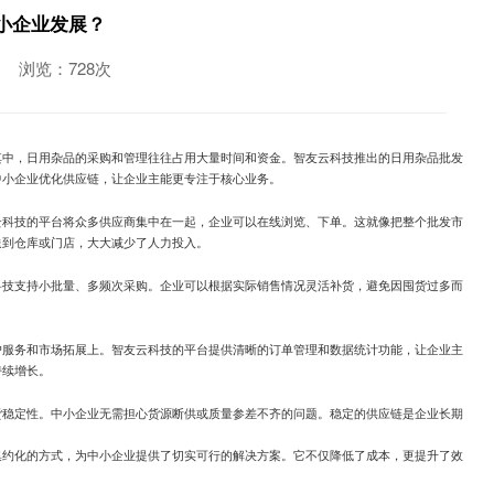
小企业发展？
浏览：728次
其中，日用杂品的采购和管理往往占用大量时间和资金。智友云科技推出的日用杂品批发
中小企业优化供应链，让企业主能更专注于核心业务。
云科技的平台将众多供应商集中在一起，企业可以在线浏览、下单。这就像把整个批发市
送到仓库或门店，大大减少了人力投入。
科技支持小批量、多频次采购。企业可以根据实际销售情况灵活补货，避免因囤货过多而
。
户服务和市场拓展上。智友云科技的平台提供清晰的订单管理和数据统计功能，让企业主
持续增长。
货稳定性。中小企业无需担心货源断供或质量参差不齐的问题。稳定的供应链是企业长期
集约化的方式，为中小企业提供了切实可行的解决方案。它不仅降低了成本，更提升了效