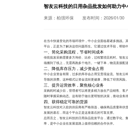
智友云科技的日用杂品批发如何助力中
来源：柏强环保
发布时间：2026/01/30
在当今快速变化的市场环境中，中小企业面临着诸多挑战。
平台，正是为了解决这些问题而生。它通过技术手段，帮助
一、简化采购流程，节省时间成本
传统批发采购需要多方询价、比价，过程繁琐且耗时。智友
场搬到了线上，无需再跑多个地方。一键下单，物流直接配
二、降低库存压力，减少资金占用
中小企业资金有限，过多的库存会占用宝贵现金流。智友云
导致的浪费。这种模式让资金流转更健康，降低了经营风险
三、提升运营效率，聚焦核心业务
采购耗时减少后，管理者可以将更多精力放在产品销售、客
随时掌握采购动态。这有助于做出更明智的决策，推动业务
四、获得稳定可靠的货源
智友云科技对入驻的供应商有严格筛选，确保商品质量和供
发展的基石，而这个平台正是这座基石的可靠支撑。
总而言之，智友云科技的日用杂品批发平台，通过数字化、
率，是中小企业在发展道路上值得信赖的合作伙伴。