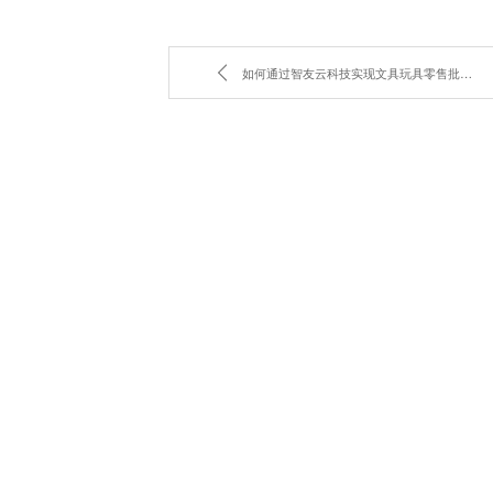
如何通过智友云科技实现文具玩具零售批发的数字化转型？